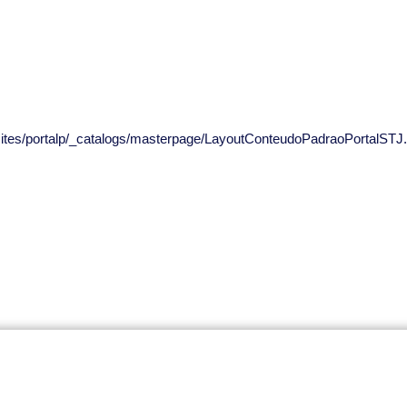
/sites/portalp/_catalogs/masterpage/LayoutConteudoPadraoPortalSTJ