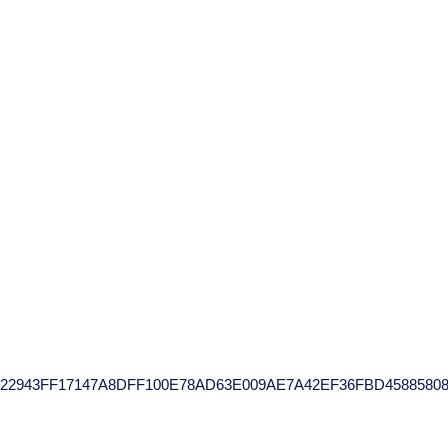
222943FF17147A8DFF100E78AD63E009AE7A42EF36FBD4588580