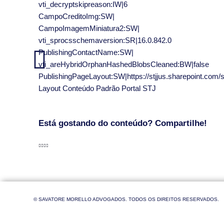
vti_decryptskipreason:IW|6
CampoCreditoImg:SW|
CampoImagemMiniatura2:SW|
vti_sprocsschemaversion:SR|16.0.842.0
PublishingContactName:SW|
vti_areHybridOrphanHashedBlobsCleaned:BW|false
PublishingPageLayout:SW|https://stjjus.sharepoint.com
Layout Conteúdo Padrão Portal STJ
Está gostando do conteúdo? Compartilhe!
© SAVATORE MORELLO ADVOGADOS. TODOS OS DIREITOS RESERVADOS.