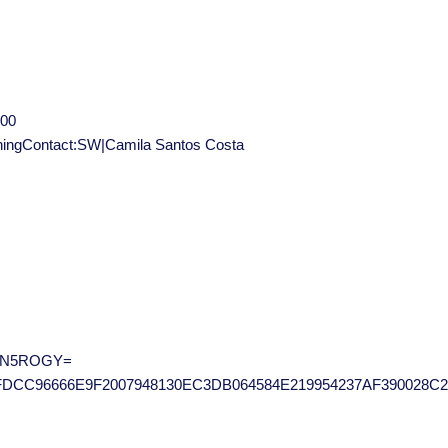
000
shingContact:SW|Camila Santos Costa
+/AN5ROGY=
2FDCC96666E9F2007948130EC3DB064584E219954237AF390028C