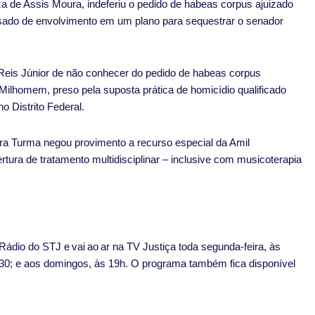
za de Assis Moura, indeferiu o pedido de habeas corpus ajuizado
ado de envolvimento em um plano para sequestrar o senador
Reis Júnior de não conhecer do pedido de habeas corpus
ilhomem, preso pela suposta prática de homicídio qualificado
o Distrito Federal.
ra Turma negou provimento a recurso especial da Amil
tura de tratamento multidisciplinar – inclusive com musicoterapia
ádio do STJ e vai ao ar na TV Justiça toda segunda-feira, às
7h30; e aos domingos, às 19h. O programa também fica disponível