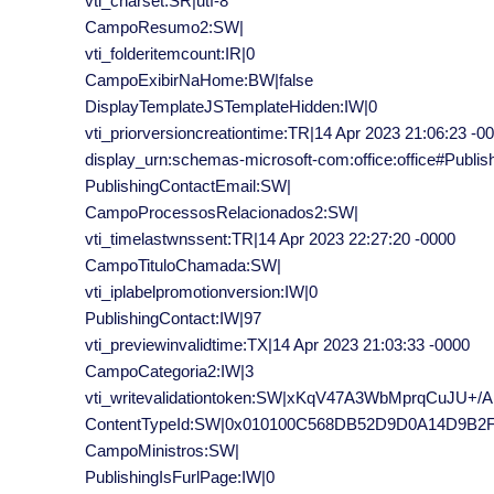
vti_charset:SR|utf-8
CampoResumo2:SW|
vti_folderitemcount:IR|0
CampoExibirNaHome:BW|false
DisplayTemplateJSTemplateHidden:IW|0
vti_priorversioncreationtime:TR|14 Apr 2023 21:06:23 -0
display_urn:schemas-microsoft-com:office:office#Publi
PublishingContactEmail:SW|
CampoProcessosRelacionados2:SW|
vti_timelastwnssent:TR|14 Apr 2023 22:27:20 -0000
CampoTituloChamada:SW|
vti_iplabelpromotionversion:IW|0
PublishingContact:IW|97
vti_previewinvalidtime:TX|14 Apr 2023 21:03:33 -0000
CampoCategoria2:IW|3
vti_writevalidationtoken:SW|xKqV47A3WbMprqCuJU
ContentTypeId:SW|0x010100C568DB52D9D0A14D9B
CampoMinistros:SW|
PublishingIsFurlPage:IW|0