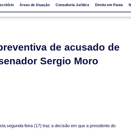
scritório
Áreas de Atuação
Consultoria Jurídica
Direito em Pauta
N
io
Áreas de Atuação
Consultoria Jurídica
Direito em Pauta
preventiva de acusado de
 senador Sergio Moro
sta segunda-feira (17) traz a decisão em que a presidente do