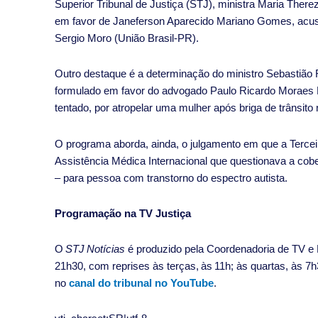
Superior Tribunal de Justiça (STJ), ministra Maria There
em favor de Janeferson Aparecido Mariano Gomes, acus
Sergio Moro (União Brasil-PR).
Outro destaque é a determinação do ministro Sebastião 
formulado em favor do advogado Paulo Ricardo Moraes M
tentado, por atropelar uma mulher após briga de trânsito n
O programa aborda, ainda, o julgamento em que a Tercei
Assistência Médica Internacional que questionava a cober
– para pessoa com transtorno do espectro autista.
Programação na TV Justiça
O
STJ Notícias
é produzido pela Coordenadoria de TV e R
21h30, com reprises às terças, às 11h; às quartas, às 
no
canal do tribunal no YouTube
.