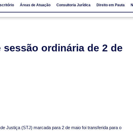
scritório
Áreas de Atuação
Consultoria Jurídica
Direito em Pauta
N
io
Áreas de Atuação
Consultoria Jurídica
Direito em Pauta
 sessão ordinária de 2 de
de Justiça (STJ) marcada para 2 de maio foi transferida para o