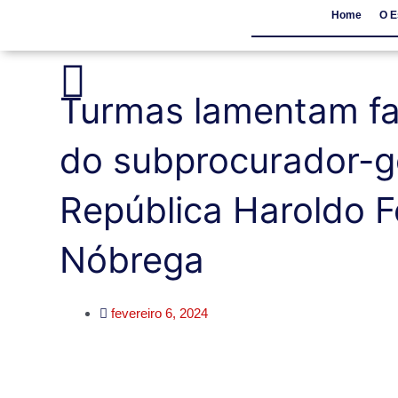
Home
O E
Home
O Escritór
Turmas lamentam fa
do subprocurador-g
República Haroldo F
Nóbrega
fevereiro 6, 2024