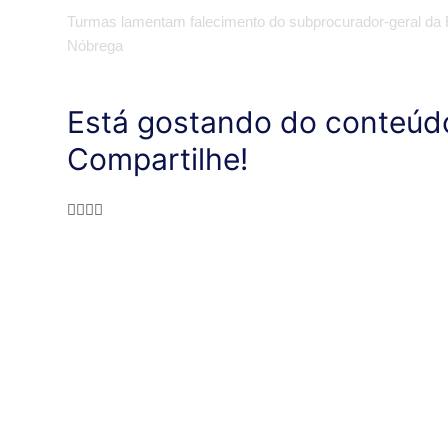
​Turmas lamentam falecimento do subprocurador-geral da 
Nóbrega
Está gostando do conteúd
Compartilhe!