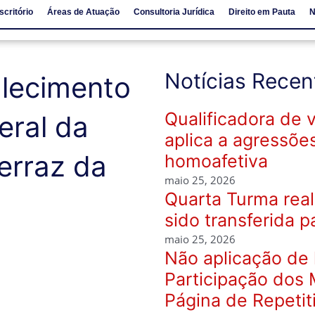
scritório
Áreas de Atuação
Consultoria Jurídica
Direito em Pauta
N
io
Áreas de Atuação
Consultoria Jurídica
Direito em Pauta
Notícias Recen
lecimento
Qualificadora de 
eral da
aplica a agressõe
erraz da
homoafetiva
maio 25, 2026
Quarta Turma real
sido transferida p
maio 25, 2026
Não aplicação de 
Participação dos 
Página de Repetit