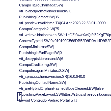
CampoTituloChamada:SW|
vti_iplabelpromotionversion:IW|0
PublishingContact:IW|35
vti_previewinvalidtime:TX|04 Apr 2023 22:53:01 -0000
CampoCategoria2:IW|75
vti_writevalidationtoken:SW|t1bGZt8w/rXwQi9f52KgF70
ContentTypeId:SW|0x010100C568DB52D9D0A14D9B
CampoMinistros:SW|
PublishingIsFurlPage:IW|0
vti_decryptskipreason:IW|6
CampoCreditoImg:SW|
CampoImagemMiniatura2:SW|
vti_sprocsschemaversion:SR|16.0.840.0
PublishingContactName:SW|
vti_areHybridOrphanHashedBlobsCleaned:BW|false
PublishingPageLayout:SW|https://stjjus.sharepoint.com
Layout Conteúdo Padrão Portal STJ