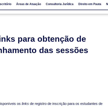
scritório
Áreas de Atuação
Consultoria Jurídica
Direito em Pauta
N
io
Áreas de Atuação
Consultoria Jurídica
Direito em Pauta
 links para obtenção de
anhamento das sessões
disponíveis os
links
de registro de inscrição para os estudantes de