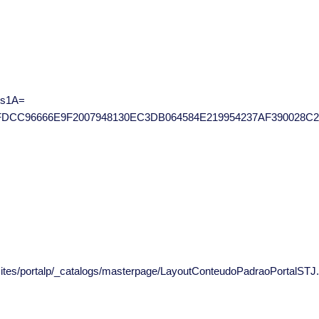
ps1A=
2FDCC96666E9F2007948130EC3DB064584E219954237AF390028C
/sites/portalp/_catalogs/masterpage/LayoutConteudoPadraoPortalSTJ