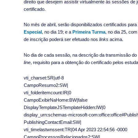
direito que desejem assistir virtualmente às sessões de
certificado.
No mês de abril, serão disponibilizados certificados p
Especial
, no dia 19; e a
Primeira Turma
, no dia 25, co
de inscrição poderá ser efetuado nos
links
acima.
No dia de cada sessão, na descrição da transmissão do 
line
, requisito para a obtenção do certificado pelos estuda
vti_charset:SR|utf-8
CampoResumo2:SW|
vti_folderitemcount:IR|0
CampoExibirNaHome:BW|false
DisplayTemplateJSTemplateHidden:IW|0
display_urn:schemas-microsoft-com:office:office#Publ
PublishingContactEmail:SW|
vti_timelastwnssent:TR|04 Apr 2023 22:54:56 -0000
CampoProcessosRelacionados2:SW|