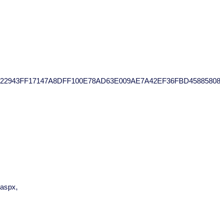
222943FF17147A8DFF100E78AD63E009AE7A42EF36FBD4588580
.aspx,