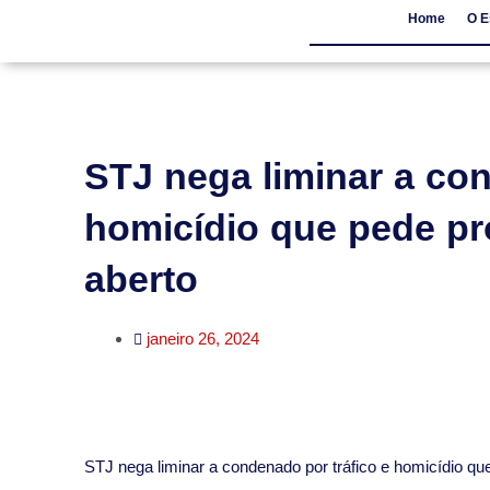
Home
O E
Home
O Escritór
STJ nega liminar a con
homicídio que pede pr
aberto
janeiro 26, 2024
​STJ nega liminar a condenado por tráfico e homicídio q