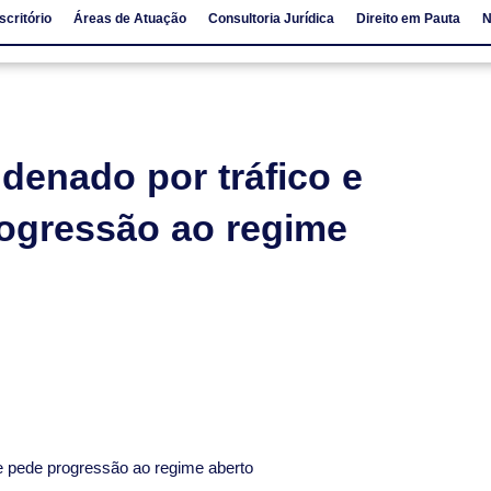
scritório
Áreas de Atuação
Consultoria Jurídica
Direito em Pauta
N
io
Áreas de Atuação
Consultoria Jurídica
Direito em Pauta
denado por tráfico e
ogressão ao regime
ue pede progressão ao regime aberto