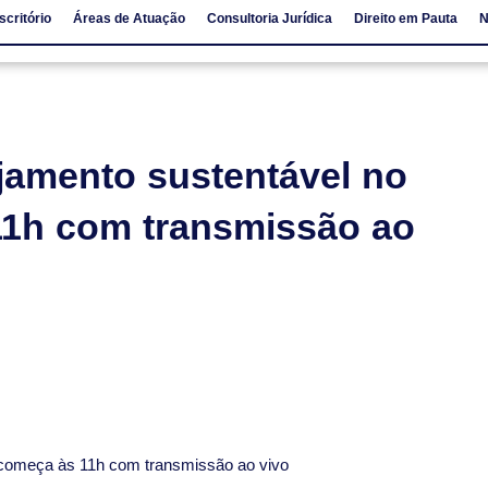
scritório
Áreas de Atuação
Consultoria Jurídica
Direito em Pauta
N
io
Áreas de Atuação
Consultoria Jurídica
Direito em Pauta
jamento sustentável no
11h com transmissão ao
io começa às 11h com transmissão ao vivo