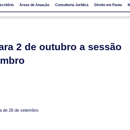
scritório
Áreas de Atuação
Consultoria Jurídica
Direito em Pauta
N
io
Áreas de Atuação
Consultoria Jurídica
Direito em Pauta
ra 2 de outubro a sessão
tembro
ia de 26 de setembro