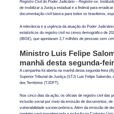
Registro Civil do Poder Judiciário – Registre-se
. Institu
de mobilizar a Justiça estadual e a federal para erradica
documentação civil básica para todos os brasileiros, es
A relevância e a urgência da atuação do Poder Judiciário
estatísticos do registro civil no censo demográfico de 2022
(IBGE), que apontaram 2,7 milhões de pessoas sem cert
Ministro Luis Felipe Sal
manhã desta segunda-fei
A campanha foi aberta na manhã desta segunda-feira (8),
Superior Tribunal de Justiça (STJ) Luis Felipe Salomão, e
dos Territórios (TJDFT).
Nos cinco dias da ação, os oficiais de registro civil das
inclusão social por meio da emissão de documentos, de 
vulnerabilidade socioeconômica. Além da emissão de do
também será providenciada a inclusão no Cadastro Únic