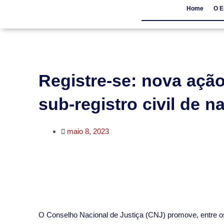
Home
O E
Home
O Escritór
Registre-se: nova açã
sub-registro civil de 
maio 8, 2023
O Conselho Nacional de Justiça (CNJ) promove, entre os