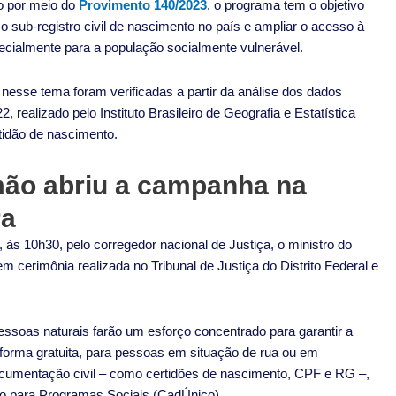
ído por meio do
Provimento 140/2023
, o programa tem o objetivo
r o sub-registro civil de nascimento no país e ampliar o acesso à
pecialmente para a população socialmente vulnerável.
 nesse tema foram verificadas a partir da análise dos dados
, realizado pelo Instituto Brasileiro de Geografia e Estatística
idão de nascimento.
omão abriu a campanha na
ra
 às 10h30, pelo corregedor nacional de Justiça, o ministro do
m cerimônia realizada no Tribunal de Justiça do Distrito Federal e
 pessoas naturais farão um esforço concentrado para garantir a
forma gratuita, para pessoas em situação de rua ou em
cumentação civil – como certidões de nascimento, CPF e RG –,
o para Programas Sociais (CadÚnico).