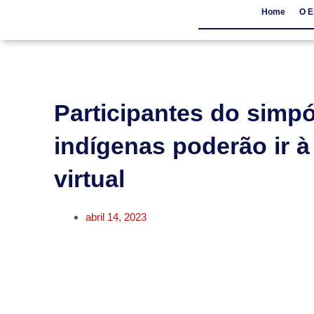
Home
O E
Home
O Escritór
Participantes do simp
indígenas poderão ir 
virtual
abril 14, 2023