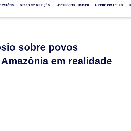
scritório
Áreas de Atuação
Consultoria Jurídica
Direito em Pauta
N
io
Áreas de Atuação
Consultoria Jurídica
Direito em Pauta
ósio sobre povos
à Amazônia em realidade