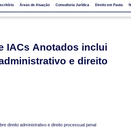
scritório
Áreas de Atuação
Consultoria Jurídica
Direito em Pauta
N
io
Áreas de Atuação
Consultoria Jurídica
Direito em Pauta
e IACs Anotados inclui
administrativo e direito
bre direito administrativo e direito processual penal