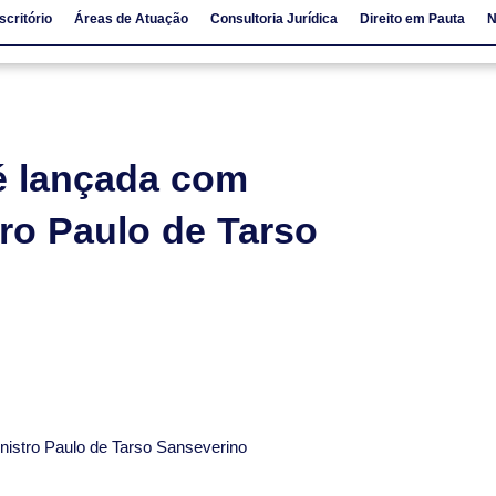
scritório
Áreas de Atuação
Consultoria Jurídica
Direito em Pauta
N
io
Áreas de Atuação
Consultoria Jurídica
Direito em Pauta
é lançada com
ro Paulo de Tarso
istro Paulo de Tarso Sanseverino