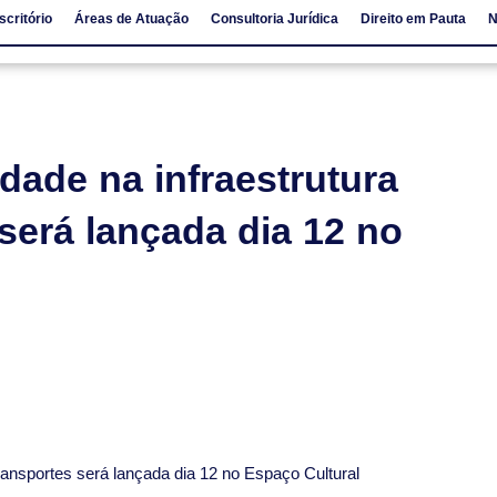
scritório
Áreas de Atuação
Consultoria Jurídica
Direito em Pauta
N
io
Áreas de Atuação
Consultoria Jurídica
Direito em Pauta
dade na infraestrutura
 será lançada dia 12 no
 transportes será lançada dia 12 no Espaço Cultural