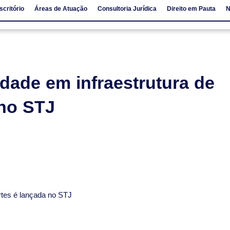
scritório
Áreas de Atuação
Consultoria Jurídica
Direito em Pauta
N
io
Áreas de Atuação
Consultoria Jurídica
Direito em Pauta
dade em infraestrutura de
 no STJ
ortes é lançada no STJ