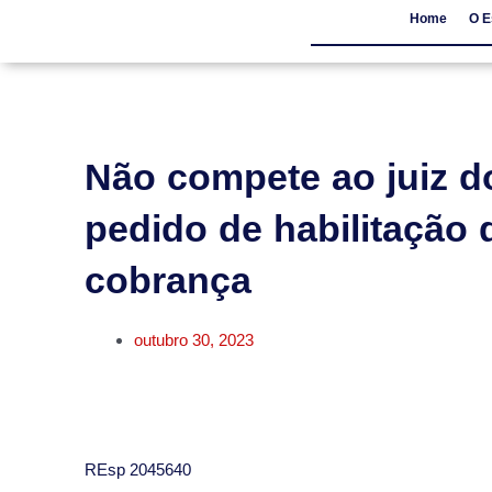
Home
O E
Home
O Escritór
Não compete ao juiz do
pedido de habilitação 
cobrança
outubro 30, 2023
​REsp 2045640