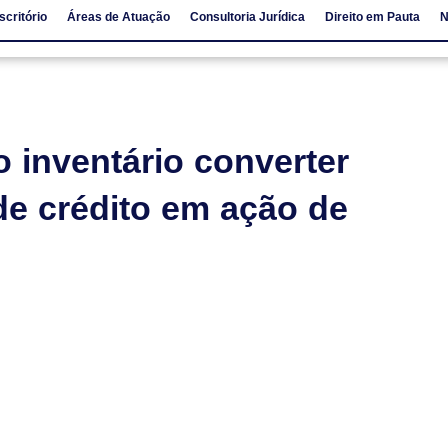
scritório
Áreas de Atuação
Consultoria Jurídica
Direito em Pauta
N
io
Áreas de Atuação
Consultoria Jurídica
Direito em Pauta
 inventário converter
de crédito em ação de