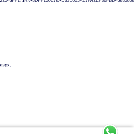
222943FF17147A8DFF100E78AD63E009AE7A42EF36FBD4588580
.aspx,