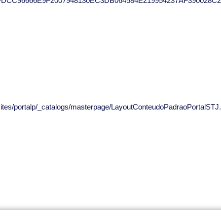
2FDCC96666E9F2007948130EC3DB064584E219954237AF390028C
/sites/portalp/_catalogs/masterpage/LayoutConteudoPadraoPortalSTJ