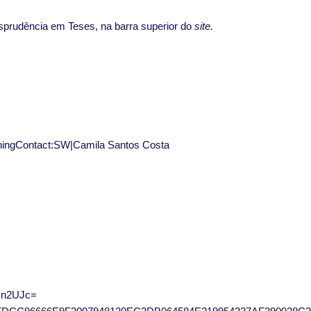
risprudência em Teses, na barra superior do
site.
shingContact:SW|Camila Santos Costa
On2UJc=