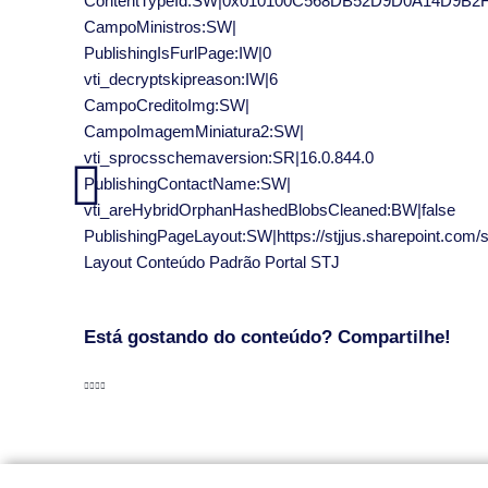
ContentTypeId:SW|0x010100C568DB52D9D0A14D9B
CampoMinistros:SW|
PublishingIsFurlPage:IW|0
vti_decryptskipreason:IW|6
CampoCreditoImg:SW|
CampoImagemMiniatura2:SW|
vti_sprocsschemaversion:SR|16.0.844.0
PublishingContactName:SW|
vti_areHybridOrphanHashedBlobsCleaned:BW|false
PublishingPageLayout:SW|https://stjjus.sharepoint.com
Layout Conteúdo Padrão Portal STJ
Está gostando do conteúdo? Compartilhe!