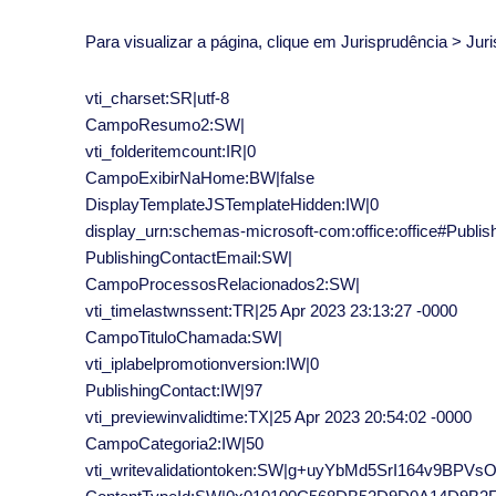
Para visualizar a página, clique em Jurisprudência > Ju
vti_charset:SR|utf-8
CampoResumo2:SW|
vti_folderitemcount:IR|0
CampoExibirNaHome:BW|false
DisplayTemplateJSTemplateHidden:IW|0
display_urn:schemas-microsoft-com:office:office#Publi
PublishingContactEmail:SW|
CampoProcessosRelacionados2:SW|
vti_timelastwnssent:TR|25 Apr 2023 23:13:27 -0000
CampoTituloChamada:SW|
vti_iplabelpromotionversion:IW|0
PublishingContact:IW|97
vti_previewinvalidtime:TX|25 Apr 2023 20:54:02 -0000
CampoCategoria2:IW|50
vti_writevalidationtoken:SW|g+uyYbMd5SrI164v9BPVs