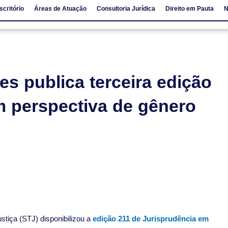
scritório
Áreas de Atuação
Consultoria Jurídica
Direito em Pauta
N
io
Áreas de Atuação
Consultoria Jurídica
Direito em Pauta
s publica terceira edição
 perspectiva de gênero
stiça (STJ) disponibilizou a
edição 211 de Jurisprudência em