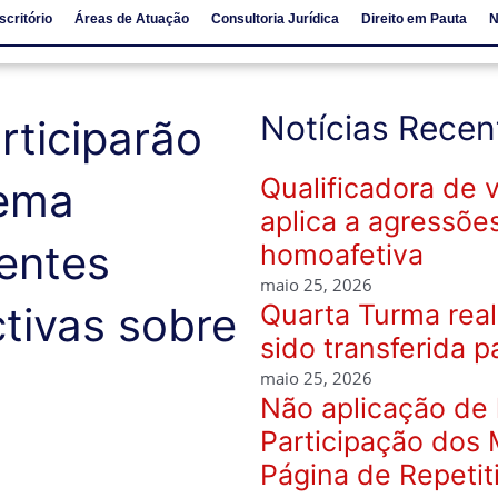
scritório
Áreas de Atuação
Consultoria Jurídica
Direito em Pauta
N
io
Áreas de Atuação
Consultoria Jurídica
Direito em Pauta
Notícias Recen
rticiparão
Qualificadora de 
tema
aplica a agressõe
dentes
homoafetiva
maio 25, 2026
tivas sobre
Quarta Turma real
sido transferida p
maio 25, 2026
Não aplicação de 
Participação dos 
Página de Repetit