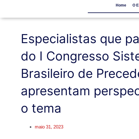
Home
O E
Home
O Escritór
Especialistas que pa
do I Congresso Sis
Brasileiro de Prece
apresentam perspec
o tema
maio 31, 2023