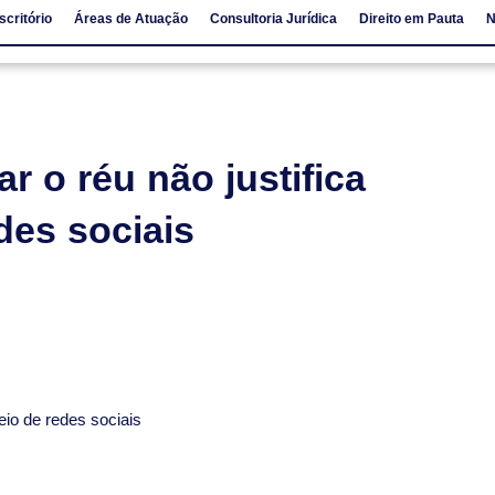
scritório
Áreas de Atuação
Consultoria Jurídica
Direito em Pauta
N
io
Áreas de Atuação
Consultoria Jurídica
Direito em Pauta
r o réu não justifica
des sociais
meio de redes sociais