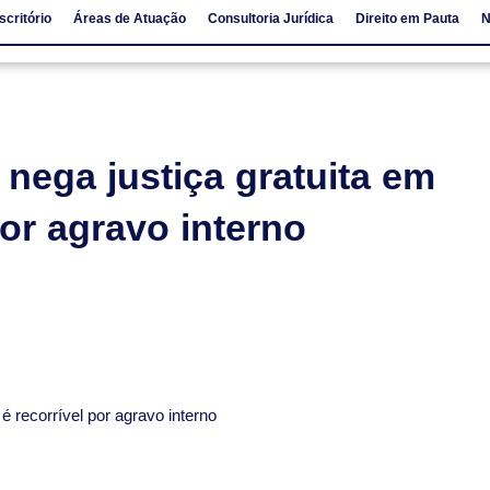
scritório
Áreas de Atuação
Consultoria Jurídica
Direito em Pauta
N
io
Áreas de Atuação
Consultoria Jurídica
Direito em Pauta
 nega justiça gratuita em
por agravo interno
 é recorrível por agravo interno