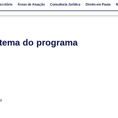
scritório
Áreas de Atuação
Consultoria Jurídica
Direito em Pauta
N
io
Áreas de Atuação
Consultoria Jurídica
Direito em Pauta
 tema do programa
to