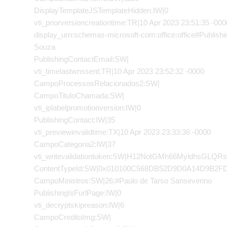
DisplayTemplateJSTemplateHidden:IW|0
vti_priorversioncreationtime:TR|10 Apr 2023 23:51:35 -000
display_urn:schemas-microsoft-com:office:office#Publis
Souza
PublishingContactEmail:SW|
vti_timelastwnssent:TR|10 Apr 2023 23:52:32 -0000
CampoProcessosRelacionados2:SW|
CampoTituloChamada:SW|
vti_iplabelpromotionversion:IW|0
PublishingContact:IW|35
vti_previewinvalidtime:TX|10 Apr 2023 23:33:36 -0000
CampoCategoria2:IW|37
vti_writevalidationtoken:SW|H12NotGMh66MyldhsGL
ContentTypeId:SW|0x010100C568DB52D9D0A14D9B2
CampoMinistros:SW|26;#Paulo de Tarso Sanseverino
PublishingIsFurlPage:IW|0
vti_decryptskipreason:IW|6
CampoCreditoImg:SW|