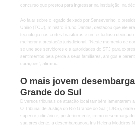
concurso que prestou para ingressar na instituição, na d
Ao falar sobre o legado deixado por Sanseverino, o presid
União (TCU), ministro Bruno Dantas, destacou que ele er
tecnologia nas cortes brasileiras e um estudioso dedicad
melhorar a prestação jurisdicional. “Neste momento de dor 
se une aos servidores e a autoridades do STJ para expre
sentimentos pela perda a seus familiares, amigos e paren
corações”, afirmou.
O mais jovem desembarga
Grande do Sul
Diversos tribunais de atuação local também lamentaram a
O Tribunal de Justiça do Rio Grande do Sul (TJRS), onde 
superior judiciário e, posteriormente, como desembargado
sua presidente, a desembargadora Iris Helena Medeiros N