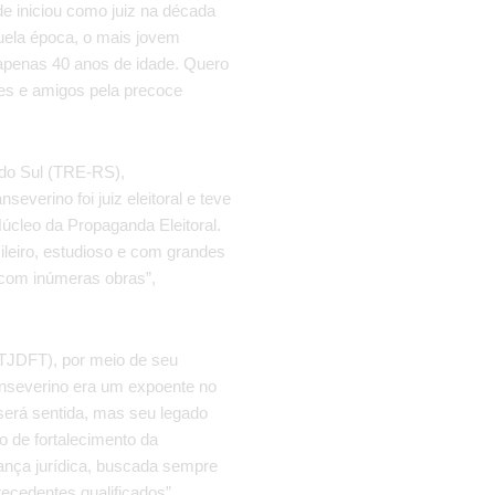
de iniciou como juiz na década
quela época, o mais jovem
 apenas 40 anos de idade. Quero
es e amigos pela precoce
 do Sul (TRE-RS),
verino foi juiz eleitoral e teve
cleo da Propaganda Eleitoral.
ileiro, estudioso e com grandes
, com inúmeras obras”,
 (TJDFT), por meio de seu
nseverino era um expoente no
 será sentida, mas seu legado
o de fortalecimento da
rança jurídica, buscada sempre
recedentes qualificados”,