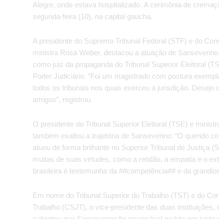
Alegre, onde estava hospitalizado. A cerimônia de cremaç
segunda-feira (10), na capital gaúcha.
A presidente do Supremo Tribunal Federal (STF) e do Con
ministra Rosa Weber, destacou a atuação de Sanseverino 
como juiz da propaganda do Tribunal Superior Eleitoral (TSE
Poder Judiciário. “Foi um magistrado com postura exempla
todos os tribunais nos quais exerceu a jurisdição. Desejo 
amigos”, registrou.
O presidente do Tribunal Superior Eleitoral (TSE) e minis
também exaltou a trajetória de Sanseverino: “O querido c
atuou de forma brilhante no Superior Tribunal de Justiça 
muitas de suas virtudes, como a retidão, a empatia e o ext
brasileira é testemunha da ##competência## e da grandio
Em nome do Tribunal Superior do Trabalho (TST) e do Con
Trabalho (CSJT), o vice-presidente das duas instituições, 
salientou que Sanseverino foi incansável na luta por justi