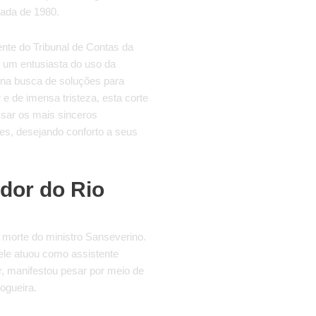
écada de 1980.
ente do Tribunal de Contas da
a um entusiasta do uso da
o na busca de soluções para
e de imensa tristeza, esta corte
ssar os mais sinceros
tes, desejando conforto a seus
dor do Rio
 morte do ministro Sanseverino.
ele atuou como assistente
r, manifestou pesar por meio de
ogueira.