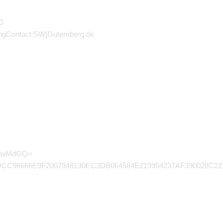
0
hingContact:SW|Gutemberg de
QRswMdGQ=
FDCC96666E9F2007948130EC3DB064584E219954237AF390028C2