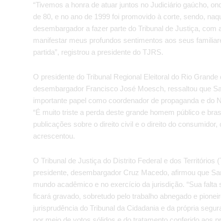
“Tivemos a honra de atuar juntos no Judiciário gaúcho, on
de 80, e no ano de 1999 foi promovido à corte, sendo, na
desembargador a fazer parte do Tribunal de Justiça, com
manifestar meus profundos sentimentos aos seus familiar
partida”, registrou a presidente do TJRS.
O presidente do Tribunal Regional Eleitoral do Rio Grande
desembargador Francisco José Moesch, ressaltou que Sanse
importante papel como coordenador de propaganda e do Nú
“É muito triste a perda deste grande homem público e bras
publicações sobre o direito civil e o direito do consumidor
acrescentou.
O Tribunal de Justiça do Distrito Federal e dos Territórios
presidente, desembargador Cruz Macedo, afirmou que Sa
mundo acadêmico e no exercício da jurisdição. “Sua falta
ficará gravado, sobretudo pelo trabalho abnegado e pioneir
jurisprudência do Tribunal da Cidadania e da própria segu
por meio de votos sólidos e do tratamento conferido aos p