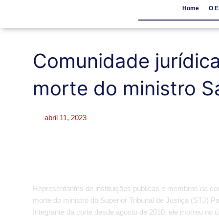
Home
O E
Home
O Escritór
Comunidade jurídic
morte do ministro S
abril 11, 2023
Representantes de instituições públicas e membros da co
morte do ministro do Superior Tribunal de Justiça (STJ) P
Integrante da corte desde agosto de 2010, ele morreu no ú