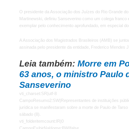
O presidente da Associação dos Juízes do Rio Grande do S
Martinewski, definiu Sanseverino como um colega franco e 
exemplar pelo conhecimento aprofundado, em especial do di
A Associação dos Magistrados Brasileiros (AMB) se jun
assinada pelo presidente da entidade, Frederico Mendes J
Leia também:
Morre em Po
63 anos, o ministro Paulo 
Sanseverino
vti_charset:SR|utf-8
CampoResumo2:SW|Representantes de instituições públ
jurídica se manifestaram sobre a morte de Paulo de Tarso 
sábado (8).
vti_folderitemcount:IR|0
CampoExibirNaHome:BW|false