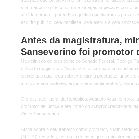
sua marca no direito por uma atuação impecável como prof
será lembrado – por todos aqueles que tiveram o prazer d
espírito público, pela gentileza, pela alegria e pela amizad
Antes da magistratura, min
Sanseverino foi promotor d
Na definição do presidente do Senado Federal, Rodrigo Pa
brilhante magistrado. “Sanseverino, um exímio estudioso 
legado que qualificou sobremaneira a prestação jurisdiciona
amigos e admiradores, envio meus sentimentos”, disse o 
O procurador-geral da República, Augusto Aras, lembrou
promotor de justiça e era irmão do subprocurador-geral d
Vieira Sanseverino.
Ainda sobre o seu trabalho como promotor, o Ministério P
(MPRS) recordou, por meio de nota, que o ministro foi ap