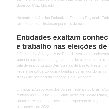
observou Cruz Macedo.
No âmbito da Justiça Federal, os Tribunais Regionais Fede
também se manifestaram por meio de notas.
Entidades exaltam conheci
e trabalho nas eleições de
A Ordem dos Advogados do Brasil lamentou o falecimento 
lamenta a partida de um grande brasileiro, exemplo de ma
pela defesa do Estado Democrático de Direito. Neste momen
Federal se solidariza com a família e os amigos do minist
presidente nacional da entidade, Beto Simonetti.
Em nota, a Associação dos Juízes Federais do Brasil (Ajuf
ministro no STJ e no TSE – onde participou, como relator
direito de resposta na televisão e suspensão de peças de p
presidencial de 2022.