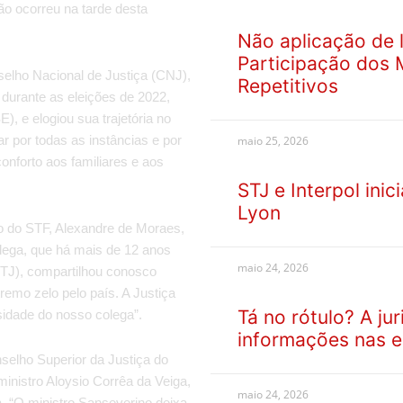
ão ocorreu na tarde desta
Não aplicação de 
Participação dos 
selho Nacional de Justiça (CNJ),
Repetitivos
durante as eleições de 2022,
), e elogiou sua trajetória no
r por todas as instâncias e por
maio 25, 2026
conforto aos familiares e aos
STJ e Interpol ini
Lyon
tro do STF, Alexandre de Moraes,
olega, que há mais de 12 anos
maio 24, 2026
(STJ), compartilhou conosco
remo zelo pelo país. A Justiça
Tá no rótulo? A ju
sidade do nosso colega”.
informações nas 
selho Superior da Justiça do
ministro Aloysio Corrêa da Veiga,
maio 24, 2026
ça. “O ministro Sanseverino deixa