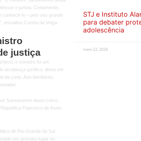
essor e jurista. Certamente,
STJ e Instituto A
e conhecê-lo – pelo seu grande
para debater prot
e”, ressaltou Corrêa da Veiga.
adolescência
istro
maio 22, 2026
e justiça
checo, o ministro foi um
do arcabouço jurídico, deixa um
l da corte. Aos familiares,
senador.
 que Sanseverino atuou como
a República Francisco de Assis
úblico do Rio Grande do Sul
rovado em primeiro lugar no