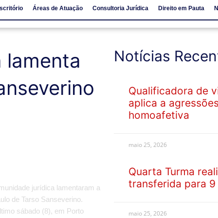
scritório
Áreas de Atuação
Consultoria Jurídica
Direito em Pauta
N
io
Áreas de Atuação
Consultoria Jurídica
Direito em Pauta
Notícias Recen
a lamenta
anseverino
Qualificadora de 
aplica a agressõe
homoafetiva
maio 25, 2026
Quarta Turma reali
transferida para 9
munidade jurídica lamentaram a
aulo de Tarso Sanseverino.
ltimo sábado (8), em Porto
maio 25, 2026