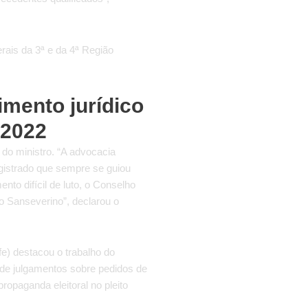
rais da 3ª e da 4ª Região
mento jurídico
 2022
do ministro. “A advocacia
gistrado que sempre se guiou
to difícil de luto, o Conselho
ro Sanseverino”, declarou o
e) destacou o trabalho do
, de julgamentos sobre pedidos de
ropaganda eleitoral no pleito