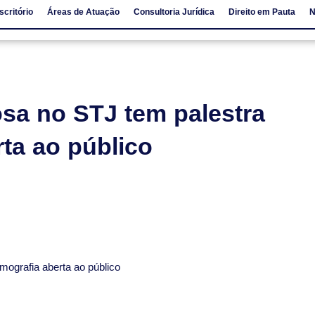
scritório
Áreas de Atuação
Consultoria Jurídica
Direito em Pauta
N
io
Áreas de Atuação
Consultoria Jurídica
Direito em Pauta
a no STJ tem palestra
ta ao público
ografia aberta ao público