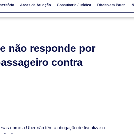
scritório
Áreas de Atuação
Consultoria Jurídica
Direito em Pauta
N
io
Áreas de Atuação
Consultoria Jurídica
Direito em Pauta
te não responde por
passageiro contra
resas como a Uber não têm a obrigação de fiscalizar o